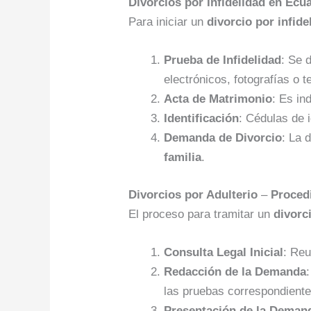
Divorcios por Infidelidad en Ecu
Para iniciar un
divorcio por infide
Prueba de Infidelidad
: Se 
electrónicos, fotografías o t
Acta de Matrimonio
: Es in
Identificación
: Cédulas de 
Demanda de Divorcio
: La 
familia
.
Divorcios por Adulterio
–
Proced
El proceso para tramitar un
divorc
Consulta Legal Inicial
: Reu
Redacción de la Demanda
las pruebas correspondiente
Presentación de la Deman