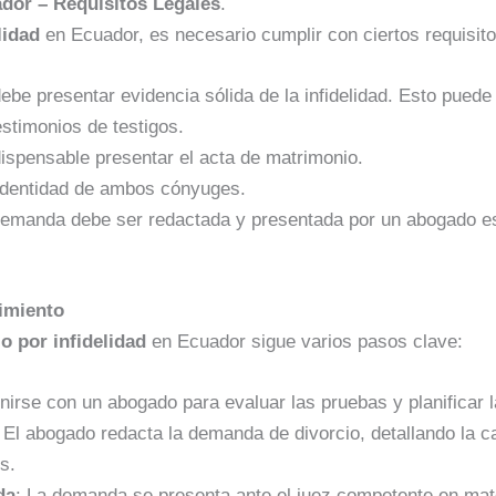
ador – Requisitos Legales
.
lidad
en Ecuador, es necesario cumplir con ciertos requisito
debe presentar evidencia sólida de la infidelidad. Esto puede
estimonios de testigos.
dispensable presentar el acta de matrimonio.
identidad de ambos cónyuges.
demanda debe ser redactada y presentada por un abogado e
imiento
io por infidelidad
en Ecuador sigue varios pasos clave:
nirse con un abogado para evaluar las pruebas y planificar la
: El abogado redacta la demanda de divorcio, detallando la ca
s.
da
: La demanda se presenta ante el juez competente en mate