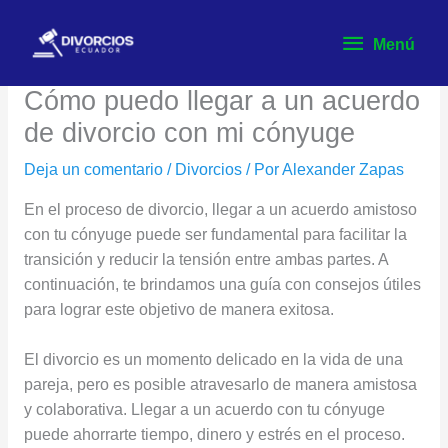
Ir
Menú
al
Menú
contenido
Cómo puedo llegar a un acuerdo
de divorcio con mi cónyuge
Deja un comentario
/
Divorcios
/ Por
Alexander Zapas
En el proceso de divorcio, llegar a un acuerdo amistoso
con tu cónyuge puede ser fundamental para facilitar la
transición y reducir la tensión entre ambas partes. A
continuación, te brindamos una guía con consejos útiles
para lograr este objetivo de manera exitosa.
El divorcio es un momento delicado en la vida de una
pareja, pero es posible atravesarlo de manera amistosa
y colaborativa. Llegar a un acuerdo con tu cónyuge
puede ahorrarte tiempo, dinero y estrés en el proceso.