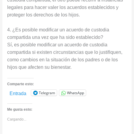
legales para hacer valer los acuerdos establecidos y
proteger los derechos de los hijos.
4. ¿Es posible modificar un acuerdo de custodia
compartida una vez que ha sido establecido?
Sí, es posible modificar un acuerdo de custodia
compartida si existen circunstancias que lo justifiquen,
como cambios en la situación de los padres o de los
hijos que afecten su bienestar.
Comparte esto:
Telegram
WhatsApp
Entrada
Me gusta esto:
Cargando...