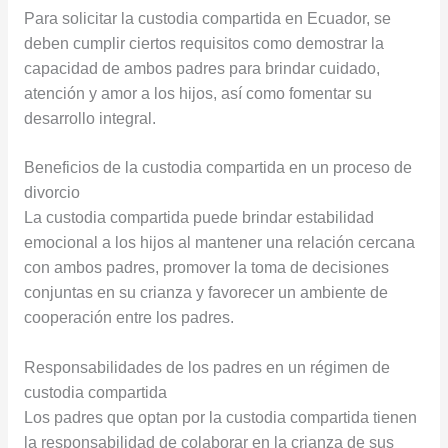
Para solicitar la custodia compartida en Ecuador, se
deben cumplir ciertos requisitos como demostrar la
capacidad de ambos padres para brindar cuidado,
atención y amor a los hijos, así como fomentar su
desarrollo integral.
Beneficios de la custodia compartida en un proceso de
divorcio
La custodia compartida puede brindar estabilidad
emocional a los hijos al mantener una relación cercana
con ambos padres, promover la toma de decisiones
conjuntas en su crianza y favorecer un ambiente de
cooperación entre los padres.
Responsabilidades de los padres en un régimen de
custodia compartida
Los padres que optan por la custodia compartida tienen
la responsabilidad de colaborar en la crianza de sus