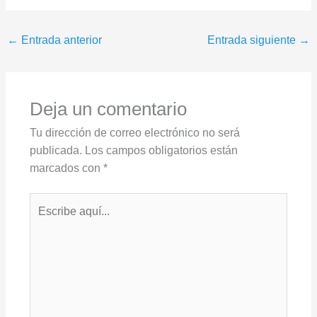
←
Entrada anterior
Entrada siguiente
→
Deja un comentario
Tu dirección de correo electrónico no será
publicada.
Los campos obligatorios están
marcados con
*
Escribe
aquí...