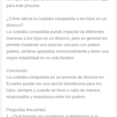
para este proceso.
¿Cómo afecta la custodia compartida a los hijos en un
divorcio?
La custodia compartida puede impactar de diferentes
maneras a los hijos en un divorcio, pero en general les
permite mantener una relación cercana con ambos
padres, sentirse apoyados emocionalmente y tener una
mayor estabilidad en su vida familiar.
Conclusión
La custodia compartida en un proceso de divorcio en
Ecuador puede ser una opción beneficiosa para los
hijos, siempre y cuando se lleve a cabo de manera
responsable y respetuosa entre los padres.
Preguntas frecuentes
1. ¿Qué factores se consideran al determinar si la