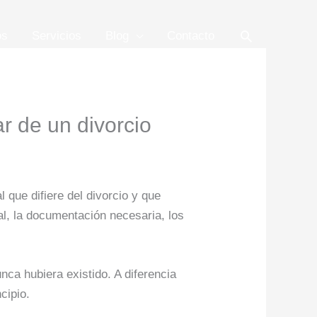
Buscar
os
Servicios
Blog
Contacto
r de un divorcio
 que difiere del divorcio y que
al, la documentación necesaria, los
ca hubiera existido. A diferencia
cipio.