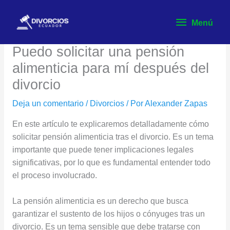
Ir
Menú
al
Menú
contenido
Puedo solicitar una pensión
alimenticia para mí después del
divorcio
Deja un comentario
/
Divorcios
/ Por
Alexander Zapas
En este artículo te explicaremos detalladamente cómo
solicitar pensión alimenticia tras el divorcio. Es un tema
importante que puede tener implicaciones legales
significativas, por lo que es fundamental entender todo
el proceso involucrado.
La pensión alimenticia es un derecho que busca
garantizar el sustento de los hijos o cónyuges tras un
divorcio. Es un tema sensible que debe tratarse con