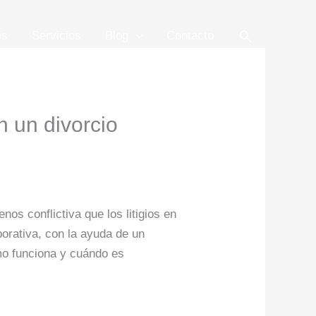
Buscar
os
Servicios
Blog
Contacto
n un divorcio
nos conflictiva que los litigios en
borativa, con la ayuda de un
ómo funciona y cuándo es