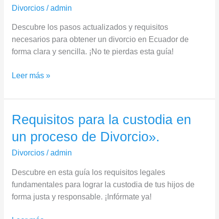
Divorcios
/
admin
requisitos
para
Descubre los pasos actualizados y requisitos
obtener
necesarios para obtener un divorcio en Ecuador de
un
forma clara y sencilla. ¡No te pierdas esta guía!
divorcio
en
Leer más »
Ecuador.
Requisitos para la custodia en
Requisitos
para
un proceso de Divorcio».
la
Divorcios
/
admin
custodia
en
Descubre en esta guía los requisitos legales
un
fundamentales para lograr la custodia de tus hijos de
proceso
forma justa y responsable. ¡Infórmate ya!
de
Divorcio».