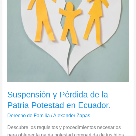
Patria
Potestad
en
Ecuador.
Suspensión y Pérdida de la
Patria Potestad en Ecuador.
Derecho de Familia
/
Alexander Zapas
Descubre los requisitos y procedimientos necesarios
para obtener la patria potestad compartida de tus hijos.