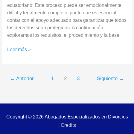
ecuatoriano. Este proceso puede ser emocionalmente
difícil y legalmente complejo, por lo que es esencial
contar con el apoyo adecuado para garantizar que todos
los derechos sean protegidos. A continuación,
exploramos los requisitos, el procedimiento y la base
Leer más »
←
Anterior
1
2
3
Siguiente
→
Copyright © 2026
Abogados Especializados en Divorcios
|
Credits