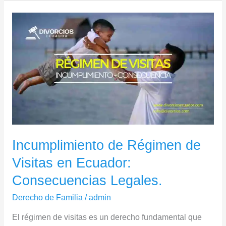
Incumplimiento
de
Régimen
de
Visitas
en
Ecuador:
Consecuencias
Legales.
Incumplimiento de Régimen de
Visitas en Ecuador:
Consecuencias Legales.
Derecho de Familia
/
admin
El régimen de visitas es un derecho fundamental que