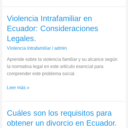
Violencia Intrafamiliar en
Violencia
Intrafamiliar
Ecuador: Consideraciones
en
Legales.
Ecuador:
Consideraciones
Violencia Intrafamiliar
/
admin
Legales.
Aprende sobre la violencia familiar y su alcance según
la normativa legal en este artículo esencial para
comprender este problema social.
Leer más »
Cuáles son los requisitos para
Cuáles
son
obtener un divorcio en Ecuador.
los