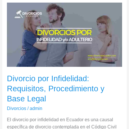
Divorcio
por
Infidelidad:
Requisitos,
Procedimiento
y
Base
Legal
Divorcio por Infidelidad:
Requisitos, Procedimiento y
Base Legal
Divorcios
/
admin
El divorcio por infidelidad en Ecuador es una causal
específica de divorcio contemplada en el Código Civil